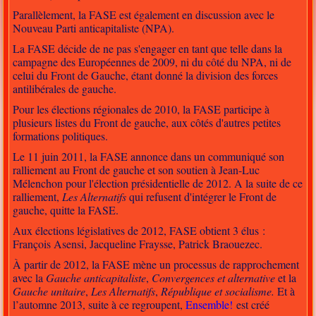
Parallèlement, la FASE est également en discussion avec le
Nouveau Parti anticapitaliste (NPA).
La FASE décide de ne pas s'engager en tant que telle dans la
campagne des Européennes de 2009, ni du côté du NPA, ni de
celui du Front de Gauche, étant donné la division des forces
antilibérales de gauche.
Pour les élections régionales de 2010, la FASE participe à
plusieurs listes du Front de gauche, aux côtés d'autres petites
formations politiques.
Le 11 juin 2011, la FASE annonce dans un communiqué son
ralliement au Front de gauche et son soutien à Jean-Luc
Mélenchon pour l'élection présidentielle de 2012. A la suite de ce
ralliement,
Les Alternatifs
qui refusent d'intégrer le Front de
gauche, quitte la FASE.
Aux élections législatives de 2012, FASE obtient 3 élus :
François Asensi, Jacqueline Fraysse, Patrick Braouezec.
À partir de 2012, la FASE mène un processus de rapprochement
avec la
Gauche anticapitaliste
,
Convergences et alternative
et la
Gauche unitaire
,
Les Alternatifs
,
République et socialisme.
Et à
l’automne 2013, suite à ce regroupent,
Ensemble!
est créé