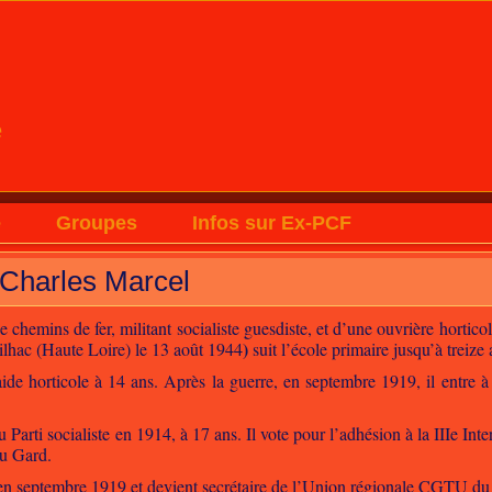
e
e
Groupes
Infos sur Ex-PCF
Charles Marcel
 chemins de fer, militant socialiste guesdiste, et d’une ouvrière hortic
)
lhac (Haute Loire) le 13 août 1944
suit l’école primaire jusqu’à treize 
aide horticole à 14 ans. Après la guerre, en septembre 1919, il ent
Parti socialiste en 1914, à 17 ans. Il vote pour l’adhésion à la IIIe In
du Gard.
 en septembre 1919 et devient secrétaire de l’Union régionale CGTU d