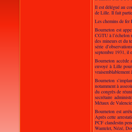
Il est délégué au c
de Lille. Il fait p
Les chemins de fer 
Bourneton est appel
CGTU à l’échelon nat
des mineurs et du t
série d’observatio
septembre 1931, il e
Bourneton accède a
envoyé à Lille pou
vraisemblablement à
Bourneton s’implan
notamment à asseoir 
du congrès de réuni
secrétaire administ
Métaux de Valencien
Bourneton est arrêt
Après cette arrestat
PCF clandestin pend
Wantelet, Nézé, Dou