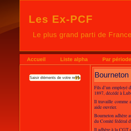
Les Ex-PCF
Le plus grand parti de Franc
Accueil
Liste alpha
Par périod
Bourneton 
Fils d’un employé de
1897, décédé à Lubi
Il travaille comme 
aide ouvrier.
Bourneton adhère au 
du Comité fédéral 
Il adhère à la CGT