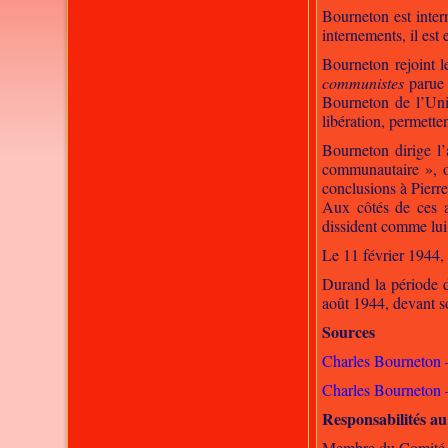
Bourneton est inte
internements, il est
Bourneton rejoint l
communistes
parue 
Bourneton de l’Uni
libération, permette
Bourneton dirige l’
communautaire », or
conclusions à Pierre
Aux côtés de ces a
dissident comme lui
Le 11 février 1944,
Durand la période de
août 1944, devant s
Sources
Charles Bourneton 
Charles Bourneton 
Responsabilités a
Membre du Comité c