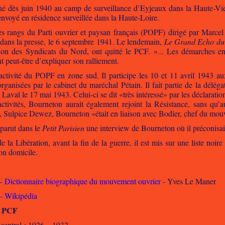
rné dès juin 1940 au camp de surveillance d’Eyjeaux dans la Haute-Vi
 envoyé en résidence surveillée dans la Haute-Loire.
es rangs du Parti ouvrier et paysan français (POPF) dirigé par Marcel G
dans la presse, le 6 septembre 1941. Le lendemain,
Le Grand Echo du
on des Syndicats du Nord, ont quitté le PCF. »... Les démarches ent
nt peut-être d’expliquer son ralliement.
activité du POPF en zone sud. Il participe les 10 et 11 avril 1943 
ganisées par le cabinet du maréchal Pétain. Il fait partie de la déléga
 Laval le 17 mai 1943. Celui-ci se dit «très intéressé» par les déclara
ctivités, Bourneton aurait également rejoint la Résistance, sans qu’
, Sulpice Dewez, Bourneton «était en liaison avec Bodier, chef du mou
 parut dans le
Petit Parisien
une interview de Bourneton où il préconisai
 la Libération, avant la fin de la guerre, il est mis sur une liste noir
on domicile.
– Dictionnaire biographique du mouvement ouvrier
- Yves Le Maner
– Wikipédia
u PCF
entral : 1926 – 1932