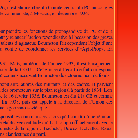
926, il est élu membre du Comité central du PC au congrès
ionale communiste, à Moscou, en décembre 1926.
ur prendre les fonctions de propagandiste du PC et de la
ur y relancer l’action revendicative à l’occasion des grèves
alents d’agitateur, Bourneton fait cependant l’objet d’une
lui confie de coordonner les services d’«Agit-Prop». En
931. Mais, au début de l’année 1933, il est brusquement
ale de la CGTU. Cette mise à l’écart de fait correspond
où certains accusent Bourneton de détournement de fonds.
ularité auprès des militants et des cadres. Il parvient
n des promoteurs sur le plan régional à partir de 1934. Lors
lle le 16 février 1936, Bourneton est élu à la CE et comme
 fin 1938, puis est appelé à la direction de l’Union des
Pacte germano-soviétique.
ponsables communistes, alors qu’il sortait d’une réunion.
 établi avec certitude qu’il ait rompu officiellement avec le
nistes de la région : Brachelet, Dewez, Delvallée, Raux,
s clandestines du parti.