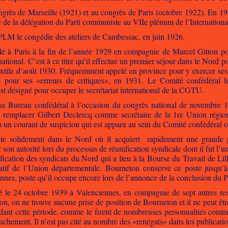
ongrès de Marseille (1921) et au congrès de Paris (octobre 1922). En 1
artie de la délégation du Parti communiste au VIIe plénum de l’Internat
PLM le congédie des ateliers de Cambessac, en juin 1926.
é à Paris à la fin de l’année 1929 en compagnie de Marcel Gitton po
ional. C’est à ce titre qu’il effectue un premier séjour dans le Nord po
extile d’août 1930. Fréquemment appelé en province pour y exercer ses t
ns pour ses «erreurs de critiques», en 1931. Le Comité confédéral 
st désigné pour occuper le secrétariat international de la CGTU.
u Bureau confédéral à l’occasion du congrès national de novembre 1
r remplacer Gilbert Declercq comme secrétaire de la 1re Union région
 un courant de suspicion qui est apparu au sein du Comité confédéral 
te solidement dans le Nord où il acquiert rapidement une grande pop
son autorité lors du processus de réunification syndicale dont il fut l’u
fication des syndicats du Nord qui a lieu à la Bourse du Travail de Li
ratif de l’Union départementale. Bourneton conserve ce poste jusqu’à
nes, poste qu’il occupe encore lors de l’annonce de la conclusion du 
é le 24 octobre 1939 à Valenciennes, en compagnie de sept autres res
ion, on ne trouve aucune prise de position de Bourneton et il ne peut être
ant cette période, comme le firent de nombreuses personnalités commu
chement. Il n’est pas cité au nombre des «renégats» dans les publication