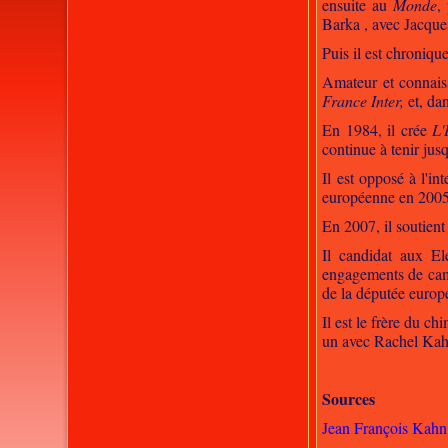
ensuite au
Monde
,
Barka , avec Jacque
Puis il est chroniqu
Amateur et connaiss
France Inter,
et, da
En 1984, il crée
L'
continue à tenir jus
Il est opposé à l'i
européenne en 2005
En 2007, il soutient
Il candidat aux E
engagements de campa
de la députée europ
Il est le frère du c
un avec Rachel Kah
Sources
Jean François Kahn