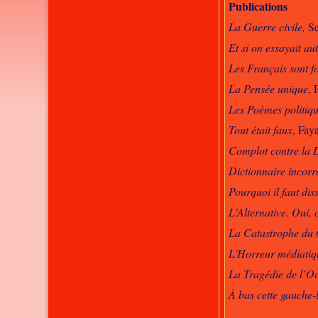
Publications
La Guerre civile,
Se
Et si on essayait au
Les Français sont f
La Pensée unique
, 
Les Poèmes politiq
Tout était faux
, Fay
Complot contre la 
Dictionnaire incorr
Pourquoi il faut dis
L'Alternative. Oui, c
La Catastrophe du 
L'Horreur médiatiq
La Tragédie de l’Oc
À bas cette gauche-