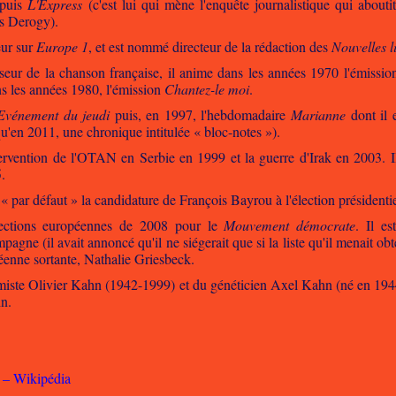
 puis
L'Express
(c'est lui qui mène l'enquête journalistique qui aboutit
s Derogy).
eur sur
Europe 1
, et est nommé directeur de la rédaction des
Nouvelles li
eur de la chanson française, il anime dans les années 1970 l'émissi
ns les années 1980, l'émission
Chantez-le moi
.
Evénement du jeudi
puis, en 1997, l'hebdomadaire
Marianne
dont il e
qu'en 2011, une chronique intitulée « bloc-notes »).
ntervention de l'OTAN en Serbie en 1999 et la guerre d'Irak en 2003. I
.
 « par défaut » la candidature de François Bayrou à l'élection présidentie
lections européennes de 2008 pour le
Mouvement démocrate
. Il e
gne (il avait annoncé qu'il ne siégerait que si la liste qu'il menait ob
éenne sortante, Nathalie Griesbeck.
himiste Olivier Kahn (1942-1999) et du généticien Axel Kahn (né en 1944)
n.
 – Wikipédia