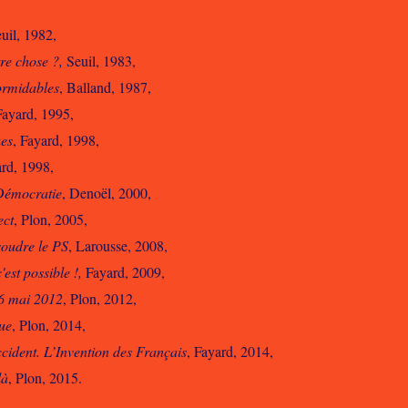
uil, 1982,
tre chose ?,
Seuil, 1983,
ormidables
, Balland, 1987,
Fayard, 1995,
ues
, Fayard, 1998,
ard, 1998,
Démocratie
, Denoël, 2000,
ect
, Plon, 2005,
soudre le PS
, Larousse, 2008,
'est possible !,
Fayard, 2009,
6 mai 2012
, Plon, 2012,
ue
, Plon, 2014,
cident. L’Invention des Français
, Fayard, 2014,
là
, Plon, 2015.