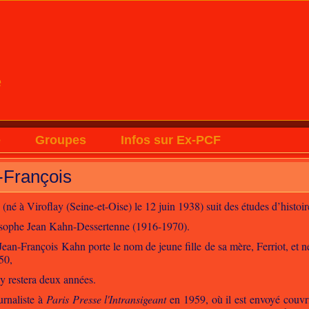
e
e
Groupes
Infos sur Ex-PCF
-François
né à Viroflay (Seine-et-Oise) le 12 juin 1938) suit des études d’histoire
hilosophe Jean Kahn-Dessertenne (1916-1970).
Jean-François Kahn porte le nom de jeune fille de sa mère, Ferriot, et
50,
 y restera deux années.
urnaliste à
Paris Presse l'Intransigeant
en 1959, où il est envoyé couvrir