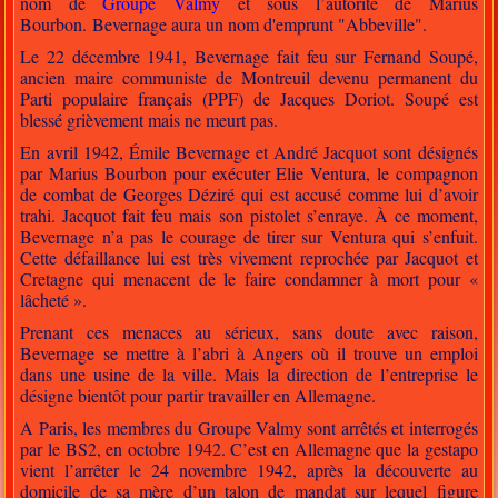
nom de
Groupe Valmy
et sous l’autorité de Marius
Bourbon. Bevernage aura un nom d'emprunt "Abbeville".
Le 22 décembre 1941, Bevernage fait feu sur Fernand Soupé,
ancien maire communiste de Montreuil devenu permanent du
Parti populaire français (PPF) de Jacques Doriot. Soupé est
blessé grièvement mais ne meurt pas.
En avril 1942, Émile Bevernage et André Jacquot sont désignés
par Marius Bourbon pour exécuter Elie Ventura, le compagnon
de combat de Georges Déziré qui est accusé comme lui d’avoir
trahi. Jacquot fait feu mais son pistolet s’enraye. À ce moment,
Bevernage n’a pas le courage de tirer sur Ventura qui s’enfuit.
Cette défaillance lui est très vivement reprochée par Jacquot et
Cretagne qui menacent de le faire condamner à mort pour «
lâcheté ».
Prenant ces menaces au sérieux, sans doute avec raison,
Bevernage se mettre à l’abri à Angers où il trouve un emploi
dans une usine de la ville. Mais la direction de l’entreprise le
désigne bientôt pour partir travailler en Allemagne.
A Paris, les membres du Groupe Valmy sont arrêtés et interrogés
par le BS2, en octobre 1942. C’est en Allemagne que la gestapo
vient l’arrêter le 24 novembre 1942, après la découverte au
domicile de sa mère d’un talon de mandat sur lequel figure