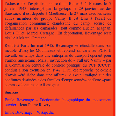
l’adresse de l’expéditeur outre-rhin. Ramené à Fresnes le 7
janvier 1943, interrogé par la gestapo le 29 janvier rue des
Saussaies, il est déporté à Mauthausen le 27 mars avec les seize
autres membres du groupe Valmy. Il est tenu à l’écart de
l’organisation communiste clandestine du camp, accusé de
défaillances par ses camarades, tout comme Lucien Magnan,
Louis Tillet, Marcel Cretagne. En déportation, Bevernage reste
très lié à Marcel Cretagne.
Rentré à Paris fin mai 1945, Bevernage se réinstalle dans son
meublé d’Issy-les-Moulineaux et reprend sa carte au PCF. Il
travaille un temps dans une entreprise de transport opérant pour
l’armée américaine. Mais l’instruction de « l’affaire Valmy » par
la Commission centrale de contrôle politique du PCF (CCCP)
conduit à son exclusion en 1947. Il lui est reproché pêle-mêle
d’avoir «été lâche dans une affaire», d’avoir «trafiqué sur des
confitures destinées à des familles d’emprisonnés» et d’être «parti
comme volontaire en Allemagne».
Sources
Emile Bevernage – Dictionnaire biographique du mouvement
ouvrier
- Jean-Pierre Ravery
Emile Bevernage – Wikipédia