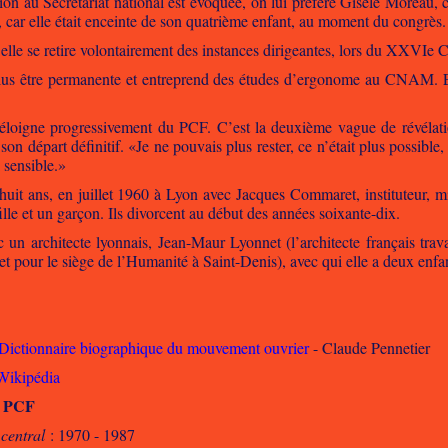
on au Secrétariat national est évoquée, on lui préfère Gisèle Moreau, 
 car elle était enceinte de son quatrième enfant, au moment du congrès.
lle se retire volontairement des instances dirigeantes, lors du XXVIe 
plus être permanente et entreprend des études d’ergonome au CNAM. El
s’éloigne progressivement du PCF. C’est la deuxième vague de révélat
on départ définitif. «Je ne pouvais plus rester, ce n’était plus possible,
i sensible.»
-huit ans, en juillet 1960 à Lyon avec Jacques Commaret, instituteur, m
fille et un garçon. Ils divorcent au début des années soixante-dix.
c un architecte lyonnais, Jean-Maur Lyonnet (l’architecte français tr
t pour le siège de l’Humanité à Saint-Denis), avec qui elle a deux enfa
 Dictionnaire biographique du mouvement ouvrier
- Claude Pennetier
 Wikipédia
u PCF
central
: 1970 - 1987