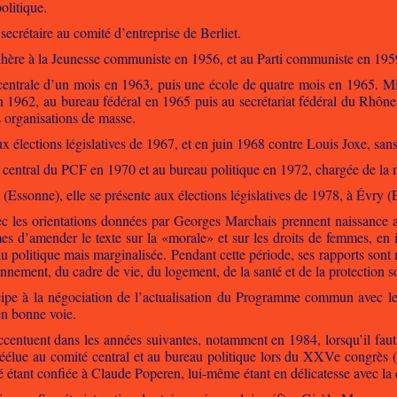
olitique.
 secrétaire au comité d’entreprise de Berliet.
dhère à la Jeunesse communiste en 1956, et au Parti communiste en 195
 centrale d’un mois en 1963, puis une école de quatre mois en 1965. Mi
 1962, au bureau fédéral en 1965 puis au secrétariat fédéral du Rhône 
s organisations de masse.
ux élections législatives de 1967, et en juin 1968 contre Louis Joxe, san
é central du PCF en 1970 et au bureau politique en 1972, chargée de la
u (Essonne), elle se présente aux élections législatives de 1978, à Évry 
ec les orientations données par Georges Marchais prennent naissance
es d’amender le texte sur la «morale» et sur les droits de femmes, e
 politique mais marginalisée. Pendant cette période, ses rapports sont
nnement, du cadre de vie, du logement, de la santé et de la protection s
cipe à la négociation de l’actualisation du Programme commun avec le Pa
en bonne voie.
ccentuent dans les années suivantes, notamment en 1984, lorsqu’il faut
réélue au comité central et au bureau politique lors du XXVe congrès (
tié étant confiée à Claude Poperen, lui-même étant en délicatesse avec la 