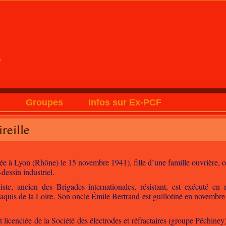
e
e
Groupes
Infos sur Ex-PCF
reille
ée à Lyon (Rhône) le 15 novembre 1941), fille d’une famille ouvrière, o
dessin industriel.
te, ancien des Brigades internationales, résistant, est exécuté e
aquis de la Loire. Son oncle Émile Bertrand est guillotiné en novembr
t licenciée de la Société des électrodes et réfractaires (groupe Péchine