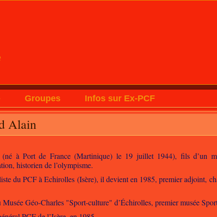
e
e
Groupes
Infos sur Ex-PCF
d Alain
(né à Port de France (Martinique) le 19 juillet 1944), fils d’un 
tion, historien de l’olympisme.
liste du PCF à Echirolles (Isère), il devient en 1985, premier adjoint, c
 du Musée Géo-Charles "Sport-culture" d’Échirolles, premier musée Sport
r général PCF de l’Isère, en 1985.