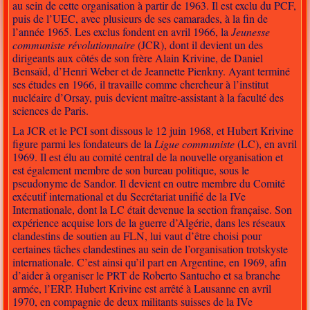
au sein de cette organisation à partir de 1963. Il est exclu du PCF,
puis de l’UEC, avec plusieurs de ses camarades, à la fin de
l’année 1965. Les exclus fondent en avril 1966, la
Jeunesse
communiste révolutionnaire
(JCR), dont il devient un des
dirigeants aux côtés de son frère
Alain Krivine
, de Daniel
Bensaïd, d’
Henri Weber
et de
Jeannette Pienkny
. Ayant terminé
ses études en 1966, il travaille comme chercheur à l’institut
nucléaire d’Orsay, puis devient maître-assistant à la faculté des
sciences de Paris.
La JCR et le PCI sont dissous le 12 juin 1968, et Hubert Krivine
figure parmi les fondateurs de la
Ligue communiste
(LC), en avril
1969. Il est élu au comité central de la nouvelle organisation et
est également membre de son bureau politique, sous le
pseudonyme de Sandor. Il devient en outre membre du Comité
exécutif international et du Secrétariat unifié de la IVe
Internationale, dont la LC était devenue la section française. Son
expérience acquise lors de la guerre d’Algérie, dans les réseaux
clandestins de soutien au FLN, lui vaut d’être choisi pour
certaines tâches clandestines au sein de l’organisation trotskyste
internationale. C’est ainsi qu’il part en Argentine, en 1969, afin
d’aider à organiser le PRT de Roberto Santucho et sa branche
armée, l’ERP. Hubert Krivine est arrêté à Lausanne en avril
1970, en compagnie de deux militants suisses de la IVe