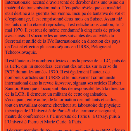
Internationale, accusé d’avoir tenté de dérober dans une usine du
matériel de transmission radio. L’enquête révèle que ce matériel
était destiné à la guérilla bolivienne. Inculpé de tentative de vol et
d’espionnage, il est emprisonné deux mois en Suisse. Ayant nié
les faits qui lui étaient reprochés, il est relâché sous caution, le 15
mai 1970. Il est tout de même condamné à cinq mois de prison
avec sursis. Il s’occupe les années suivantes des activités du
Secrétariat unifié de la IVe Internationale en direction des pays
de l’est et effectue plusieurs séjours en URSS, Pologne et
Tchécoslovaquie.
Il est l’auteur de nombreux textes dans la presse de la LC, puis de
la LCR, qui lui succédera, écrivant des articles sur la crise du
PCF, durant les années 1970. Il est également l’auteur de
nombreux articles sur l’URSS et le mouvement communiste
international dans la revue
Inprecor
, signant ses articles Hubert
Sandor. Bien que n’occupant plus de responsabilités à la direction
de la LCR, il demeure un militant de cette organisation,
s’occupant, entre autre, de la formation des militants et cadres,
tout en travaillant comme chercheur au laboratoire de physique
théorique de l’Université de Paris-Sud et comme enseignant,
maître de conférences à l’Université de Paris 6, à Orsay, puis à
l’Université Pierre et Marie Curie, à Paris.
Il devient membre du
Nouveau parti anticapitaliste
(NPA) dès sa